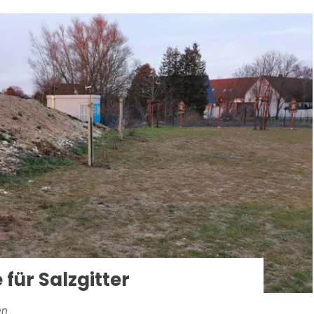
für Salzgitter
en