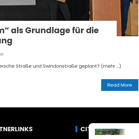
als Grundlage für die
ung
en
ersche Straße und Swindonstraße geplant? (mehr …)
Read More
TNERLINKS
CITYLIFE!