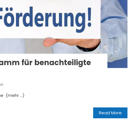
amm für benachteiligte
en
ine (mehr …)
Read More