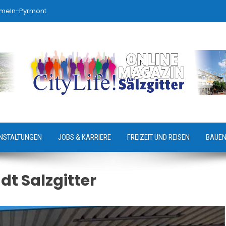
ameln-Pyrmont
NSTALTUNGEN
JOBS & KARRIERE
FREIZEIT UND REISEN
BAUEN
dt Salzgitter