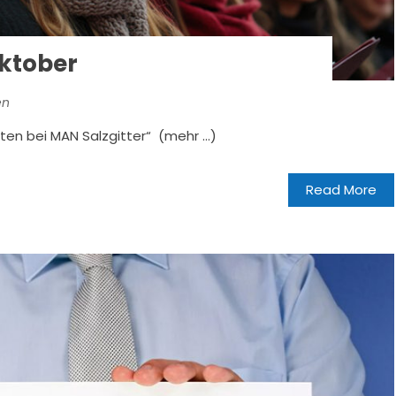
Oktober
en
aten bei MAN Salzgitter“ (mehr …)
Read More