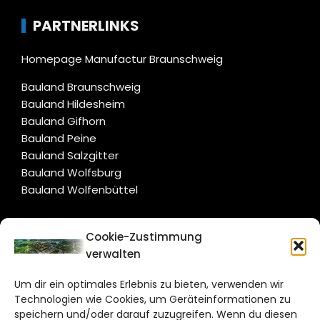
PARTNERLINKS
Homepage Manufactur Braunschweig
Bauland Braunschweig
Bauland Hildesheim
Bauland Gifhorn
Bauland Peine
Bauland Salzgitter
Bauland Wolfsburg
Bauland Wolfenbüttel
CITYLIFE!
Cookie-Zustimmung
verwalten
salzgitter@citylifemedien.de
Um dir ein optimales Erlebnis zu bieten, verwenden wir
Bruchtorwall 12
Technologien wie Cookies, um Geräteinformationen zu
38100 Braunschweig
speichern und/oder darauf zuzugreifen. Wenn du diesen