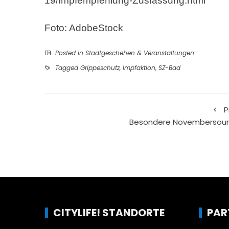
19/Impfempfehlung-Zusfassung.html
Foto: AdobeStock
Posted in
Stadtgeschehen & Veranstaltungen
Tagged
Grippeschutz
,
Impfaktion
,
SZ-Bad
P
Besondere Novembersou
CITYLIFE! STANDORTE
PAR