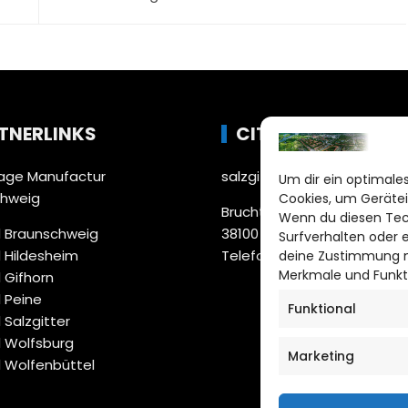
TNERLINKS
CITYLIFE!
ge Manufactur
salzgitter@citylifemedien.
Um dir ein optimales
chweig
Cookies, um Gerätei
Bruchtorwall 12
Wenn du diesen Tec
 Braunschweig
38100 Braunschweig
Surfverhalten oder 
 Hildesheim
Telefon: 0531 387220 – 65
deine Zustimmung ni
Merkmale und Funkt
 Gifhorn
 Peine
Funktional
 Salzgitter
 Wolfsburg
Marketing
 Wolfenbüttel