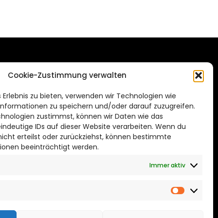
DAS STADTMAGAZIN
Cookie-Zustimmung verwalten
FÜR SALZGITTER
de
 Erlebnis zu bieten, verwenden wir Technologien wie
Impressum
nformationen zu speichern und/oder darauf zuzugreifen.
Datenschutzerklärung
hnologien zustimmst, können wir Daten wie das
eindeutige IDs auf dieser Website verarbeiten. Wenn du
Cookie Richtlinie
cht erteilst oder zurückziehst, können bestimmte
ionen beeinträchtigt werden.
CITYLIFE! BEI FACEBOOK
Immer aktiv
Marketin