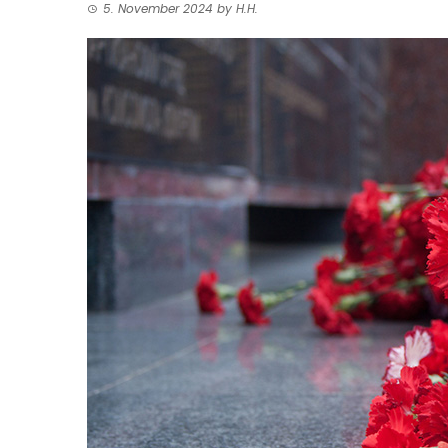
5. November 2024
by
H.H.