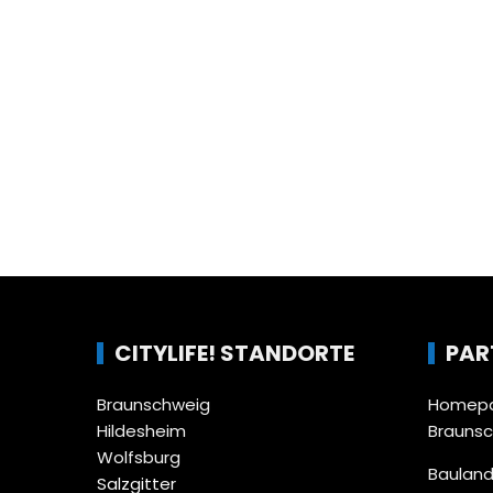
CITYLIFE! STANDORTE
PAR
Braunschweig
Homepa
Hildesheim
Brauns
Wolfsburg
Bauland
Salzgitter