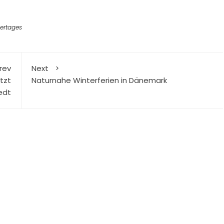
uertages
rev
Next
tzt
Naturnahe Winterferien in Dänemark
edt