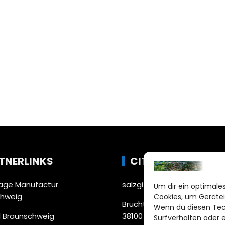
TNERLINKS
CITYLIFE!
ge Manufactur
salzgitter@citylifemedien.
Um dir ein optimales
chweig
Cookies, um Gerätei
Bruchtorwall 12
Wenn du diesen Tec
 Braunschweig
38100 Braunschweig
Surfverhalten oder 