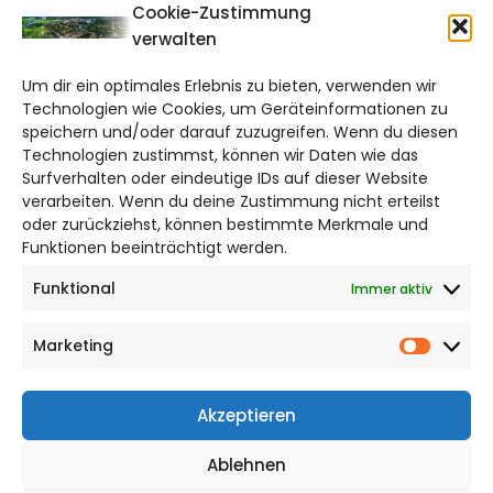
CITYLIFE!
Cookie-Zustimmung
verwalten
salzgitter@citylifemedien.de
Um dir ein optimales Erlebnis zu bieten, verwenden wir
Bruchtorwall 12
Technologien wie Cookies, um Geräteinformationen zu
38100 Braunschweig
speichern und/oder darauf zuzugreifen. Wenn du diesen
Technologien zustimmst, können wir Daten wie das
Telefon: 0531 387220 – 65
Surfverhalten oder eindeutige IDs auf dieser Website
verarbeiten. Wenn du deine Zustimmung nicht erteilst
DAS STADTMAGAZIN FÜR
oder zurückziehst, können bestimmte Merkmale und
SALZGITTER
Funktionen beeinträchtigt werden.
Funktional
Immer aktiv
Impressum
Datenschutzerklärung
Marketing
Cookie Richtlinie
Market
CITYLIFE! BEI FACEBOOK
Akzeptieren
Ablehnen