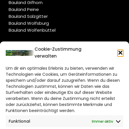
Bauland Gifhorn
Bauland Peine
Bauland Salzgitter
Bauland Wolfsburg
Bauland Wolfenbüttel
CITYLIFE!
Cookie-Zustimmung
verwalten
salzgitter@citylifemedien.de
Um dir ein optimales Erlebnis zu bieten, verwenden wir
Bruchtorwall 12
Technologien wie Cookies, um Geräteinformationen zu
38100 Braunschweig
speichern und/oder darauf zuzugreifen. Wenn du diesen
Technologien zustimmst, können wir Daten wie das
Telefon: 0531 387220 – 65
Surfverhalten oder eindeutige IDs auf dieser Website
verarbeiten. Wenn du deine Zustimmung nicht erteilst
DAS STADTMAGAZIN FÜR
oder zurückziehst, können bestimmte Merkmale und
SALZGITTER
Funktionen beeinträchtigt werden.
Funktional
Immer aktiv
Impressum