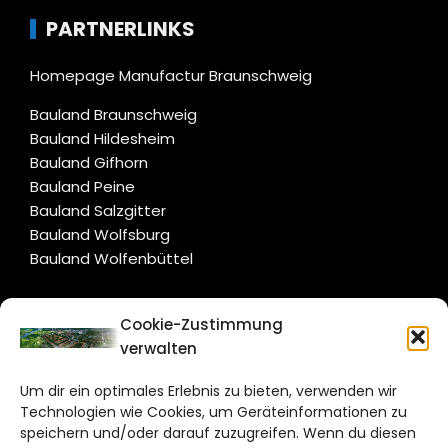
PARTNERLINKS
Homepage Manufactur Braunschweig
Bauland Braunschweig
Bauland Hildesheim
Bauland Gifhorn
Bauland Peine
Bauland Salzgitter
Bauland Wolfsburg
Bauland Wolfenbüttel
CITYLIFE!
Cookie-Zustimmung
verwalten
salzgitter@citylifemedien.de
Um dir ein optimales Erlebnis zu bieten, verwenden wir
Bruchtorwall 12
Technologien wie Cookies, um Geräteinformationen zu
38100 Braunschweig
speichern und/oder darauf zuzugreifen. Wenn du diesen