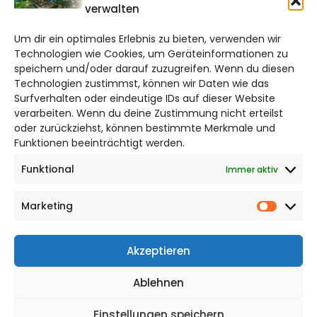
verwalten
salzgitter@citylifemedien.de
Um dir ein optimales Erlebnis zu bieten, verwenden wir
Bruchtorwall 12
Technologien wie Cookies, um Geräteinformationen zu
38100 Braunschweig
speichern und/oder darauf zuzugreifen. Wenn du diesen
Technologien zustimmst, können wir Daten wie das
Telefon: 0531 387220 – 65
Surfverhalten oder eindeutige IDs auf dieser Website
verarbeiten. Wenn du deine Zustimmung nicht erteilst
DAS STADTMAGAZIN FÜR
oder zurückziehst, können bestimmte Merkmale und
SALZGITTER
Funktionen beeinträchtigt werden.
Funktional
Immer aktiv
Impressum
Datenschutzerklärung
Marketing
Cookie Richtlinie
Market
CITYLIFE! BEI FACEBOOK
Akzeptieren
Ablehnen
Einstellungen speichern