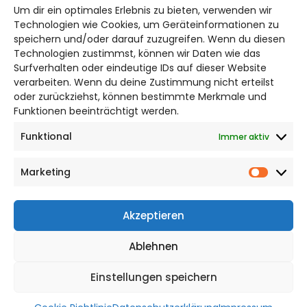
Um dir ein optimales Erlebnis zu bieten, verwenden wir
Bruchtorwall 12
Technologien wie Cookies, um Geräteinformationen zu
38100 Braunschweig
speichern und/oder darauf zuzugreifen. Wenn du diesen
Telefon: 0531 387220 – 65
Technologien zustimmst, können wir Daten wie das
Surfverhalten oder eindeutige IDs auf dieser Website
verarbeiten. Wenn du deine Zustimmung nicht erteilst
DAS STADTMAGAZIN FÜR
oder zurückziehst, können bestimmte Merkmale und
SALZGITTER
Funktionen beeinträchtigt werden.
Funktional
Immer aktiv
Impressum
Datenschutzerklärung
Marketing
Cookie Richtlinie
Market
CITYLIFE! BEI FACEBOOK
Akzeptieren
Ablehnen
Einstellungen speichern
WordPress Theme |
Viral
by HashThemes