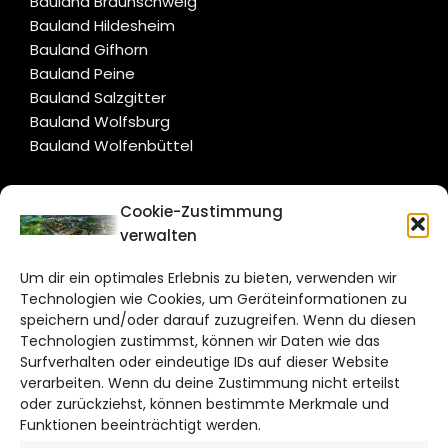
Bauland Braunschweig
Bauland Hildesheim
Bauland Gifhorn
Bauland Peine
Bauland Salzgitter
Bauland Wolfsburg
Bauland Wolfenbüttel
CITYLIFE!
Cookie-Zustimmung
verwalten
salzgitter@citylifemedien.de
Um dir ein optimales Erlebnis zu bieten, verwenden wir
Bruchtorwall 12
Technologien wie Cookies, um Geräteinformationen zu
38100 Braunschweig
speichern und/oder darauf zuzugreifen. Wenn du diesen
Technologien zustimmst, können wir Daten wie das
Telefon: 0531 387220 – 65
Surfverhalten oder eindeutige IDs auf dieser Website
verarbeiten. Wenn du deine Zustimmung nicht erteilst
DAS STADTMAGAZIN FÜR
oder zurückziehst, können bestimmte Merkmale und
SALZGITTER
Funktionen beeinträchtigt werden.