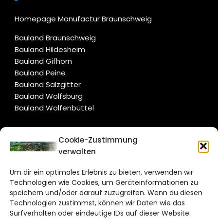
Homepage Manufactur Braunschweig
Bauland Braunschweig
Bauland Hildesheim
Bauland Gifhorn
Bauland Peine
Bauland Salzgitter
Bauland Wolfsburg
Bauland Wolfenbüttel
CITYLIFE!
Cookie-Zustimmung
verwalten
salzgitter@citylifemedien.de
Um dir ein optimales Erlebnis zu bieten, verwenden wir
Bruchtorwall 12
Technologien wie Cookies, um Geräteinformationen zu
38100 Braunschweig
speichern und/oder darauf zuzugreifen. Wenn du diesen
Telefon: 0531 387220 – 65
Technologien zustimmst, können wir Daten wie das
Surfverhalten oder eindeutige IDs auf dieser Website