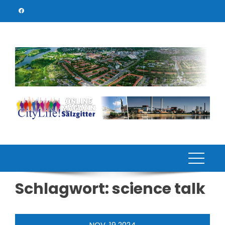
Skip
to
content
Schlagwort:
science talk
NOV.
19
2024