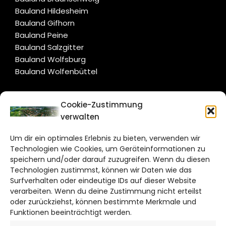
Bauland Hildesheim
Bauland Gifhorn
Bauland Peine
Bauland Salzgitter
Bauland Wolfsburg
Bauland Wolfenbüttel
CITYLIFE!
Cookie-Zustimmung
verwalten
salzgitter@citylifemedien.de
Um dir ein optimales Erlebnis zu bieten, verwenden wir
Bruchtorwall 12
Technologien wie Cookies, um Geräteinformationen zu
38100 Braunschweig
speichern und/oder darauf zuzugreifen. Wenn du diesen
Telefon: 0531 387220 – 65
Technologien zustimmst, können wir Daten wie das
Surfverhalten oder eindeutige IDs auf dieser Website
verarbeiten. Wenn du deine Zustimmung nicht erteilst
DAS STADTMAGAZIN FÜR
oder zurückziehst, können bestimmte Merkmale und
SALZGITTER
Funktionen beeinträchtigt werden.