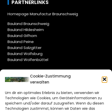
PARTNERLINKS
Homepage Manufactur Braunschweig
Bauland Braunschweig
Bauland Hildesheim
Bauland Gifhorn
Bauland Peine
Bauland Salzgitter
Bauland Wolfsburg
Bauland Wolfenbüttel
CITYLIFE!
Cookie-Zustimmung
verwalten
salzgitter@citylifemedien.de
Um dir ein optimales Erlebnis zu bieten, verwenden wir
Bruchtorwall 12
Technologien wie Cookies, um Geräteinformationen zu
38100 Braunschweig
speichern und/oder darauf zuzugreifen. Wenn du diesen
Technologien zustimmst, können wir Daten wie das
Telefon: 0531 387220 – 65