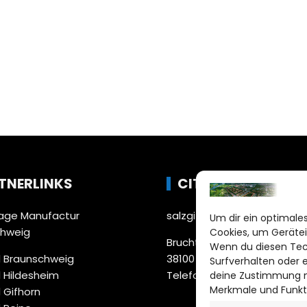
TNERLINKS
CITYLIFE!
ge Manufactur
salzgitter@citylifemedien.
Um dir ein optimales
chweig
Cookies, um Gerätei
Bruchtorwall 12
Wenn du diesen Tec
 Braunschweig
38100 Braunschweig
Surfverhalten oder 
 Hildesheim
Telefon: 0531 387220 – 65
deine Zustimmung ni
Merkmale und Funkt
 Gifhorn