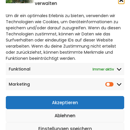
verwalten
salzgitter@citylifemedien.de
Um dir ein optimales Erlebnis zu bieten, verwenden wir
Bruchtorwall 12
Technologien wie Cookies, um Geräteinformationen zu
38100 Braunschweig
speichern und/oder darauf zuzugreifen. Wenn du diesen
Telefon: 0531 387220 – 65
Technologien zustimmst, können wir Daten wie das
Surfverhalten oder eindeutige IDs auf dieser Website
verarbeiten. Wenn du deine Zustimmung nicht erteilst
DAS STADTMAGAZIN FÜR
oder zurückziehst, können bestimmte Merkmale und
SALZGITTER
Funktionen beeinträchtigt werden.
Funktional
Immer aktiv
Impressum
Datenschutzerklärung
Marketing
Cookie Richtlinie
Market
CITYLIFE! BEI FACEBOOK
Akzeptieren
Ablehnen
Einstellungen speichern