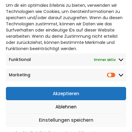
Um dir ein optimales Erlebnis zu bieten, verwenden wir
Bruchtorwall 12
Technologien wie Cookies, um Geräteinformationen zu
38100 Braunschweig
speichern und/oder darauf zuzugreifen. Wenn du diesen
Telefon: 0531 387220 – 65
Technologien zustimmst, können wir Daten wie das
Surfverhalten oder eindeutige IDs auf dieser Website
verarbeiten. Wenn du deine Zustimmung nicht erteilst
DAS STADTMAGAZIN FÜR
oder zurückziehst, können bestimmte Merkmale und
SALZGITTER
Funktionen beeinträchtigt werden.
Funktional
Immer aktiv
Impressum
Datenschutzerklärung
Marketing
Cookie Richtlinie
Market
CITYLIFE! BEI FACEBOOK
Akzeptieren
Ablehnen
Einstellungen speichern
WordPress Theme |
Viral
by HashThemes