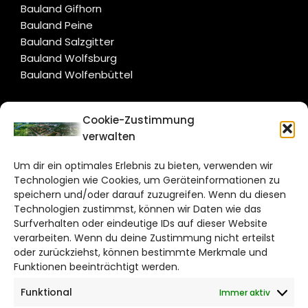
Bauland Gifhorn
Bauland Peine
Bauland Salzgitter
Bauland Wolfsburg
Bauland Wolfenbüttel
CITYLIFE!
Cookie-Zustimmung
verwalten
salzgitter@citylifemedien.de
Um dir ein optimales Erlebnis zu bieten, verwenden wir
Bruchtorwall 12
Technologien wie Cookies, um Geräteinformationen zu
38100 Braunschweig
speichern und/oder darauf zuzugreifen. Wenn du diesen
Telefon: 0531 387220 – 65
Technologien zustimmst, können wir Daten wie das
Surfverhalten oder eindeutige IDs auf dieser Website
verarbeiten. Wenn du deine Zustimmung nicht erteilst
DAS STADTMAGAZIN FÜR
oder zurückziehst, können bestimmte Merkmale und
SALZGITTER
Funktionen beeinträchtigt werden.
Funktional
Immer aktiv
Impressum