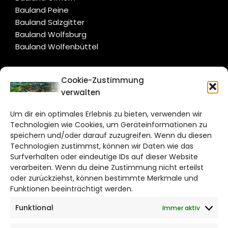
Bauland Peine
Bauland Salzgitter
Bauland Wolfsburg
Bauland Wolfenbüttel
CITYLIFE!
Cookie-Zustimmung
verwalten
salzgitter@citylifemedien.de
Um dir ein optimales Erlebnis zu bieten, verwenden wir
Bruchtorwall 12
Technologien wie Cookies, um Geräteinformationen zu
38100 Braunschweig
speichern und/oder darauf zuzugreifen. Wenn du diesen
Technologien zustimmst, können wir Daten wie das
Telefon: 0531 387220 – 65
Surfverhalten oder eindeutige IDs auf dieser Website
verarbeiten. Wenn du deine Zustimmung nicht erteilst
DAS STADTMAGAZIN FÜR
oder zurückziehst, können bestimmte Merkmale und
SALZGITTER
Funktionen beeinträchtigt werden.
Funktional
Immer aktiv
Impressum
Datenschutzerklärung