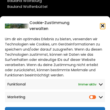
Bauland Wolfsburg
Bauland Wolfenbüttel
CITYLIFE!
Cookie-Zustimmung
verwalten
salzgitter@citylifemedien.de
Um dir ein optimales Erlebnis zu bieten, verwenden wir
Bruchtorwall 12
Technologien wie Cookies, um Geräteinformationen zu
38100 Braunschweig
speichern und/oder darauf zuzugreifen. Wenn du diesen
Technologien zustimmst, können wir Daten wie das
Telefon: 0531 387220 – 65
Surfverhalten oder eindeutige IDs auf dieser Website
verarbeiten. Wenn du deine Zustimmung nicht erteilst
DAS STADTMAGAZIN FÜR
oder zurückziehst, können bestimmte Merkmale und
SALZGITTER
Funktionen beeinträchtigt werden.
Funktional
Immer aktiv
Impressum
Datenschutzerklärung
Marketing
Cookie Richtlinie
Market