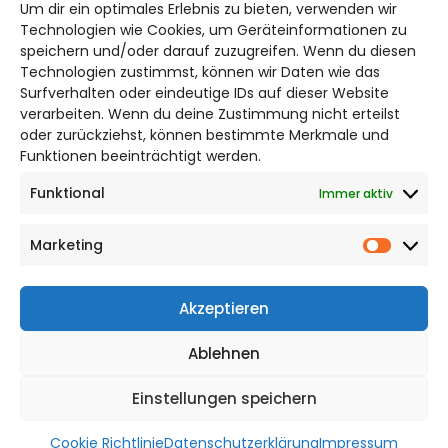
Um dir ein optimales Erlebnis zu bieten, verwenden wir
Bruchtorwall 12
Technologien wie Cookies, um Geräteinformationen zu
38100 Braunschweig
speichern und/oder darauf zuzugreifen. Wenn du diesen
Technologien zustimmst, können wir Daten wie das
Telefon: 0531 387220 – 65
Surfverhalten oder eindeutige IDs auf dieser Website
verarbeiten. Wenn du deine Zustimmung nicht erteilst
DAS STADTMAGAZIN FÜR
oder zurückziehst, können bestimmte Merkmale und
SALZGITTER
Funktionen beeinträchtigt werden.
Funktional
Immer aktiv
Impressum
Datenschutzerklärung
Marketing
Cookie Richtlinie
Market
CITYLIFE! BEI FACEBOOK
Akzeptieren
Ablehnen
Einstellungen speichern
WordPress Theme |
Viral
by HashThemes
Cookie Richtlinie
Datenschutzerklärung
Impressum