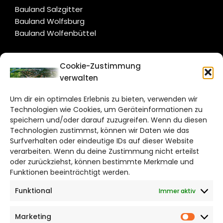
Bauland Salzgitter
Bauland Wolfsburg
Bauland Wolfenbüttel
CITYLIFE!
Cookie-Zustimmung
verwalten
salzgitter@citylifemedien.de
Um dir ein optimales Erlebnis zu bieten, verwenden wir
Bruchtorwall 12
Technologien wie Cookies, um Geräteinformationen zu
38100 Braunschweig
speichern und/oder darauf zuzugreifen. Wenn du diesen
Technologien zustimmst, können wir Daten wie das
Telefon: 0531 387220 – 65
Surfverhalten oder eindeutige IDs auf dieser Website
verarbeiten. Wenn du deine Zustimmung nicht erteilst
DAS STADTMAGAZIN FÜR
oder zurückziehst, können bestimmte Merkmale und
SALZGITTER
Funktionen beeinträchtigt werden.
Funktional
Immer aktiv
Impressum
Datenschutzerklärung
Marketing
Cookie Richtlinie
Market