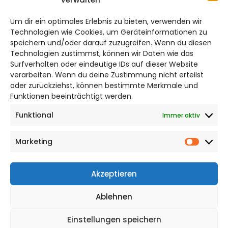
salzgitter@citylifemedien.de
Um dir ein optimales Erlebnis zu bieten, verwenden wir
Bruchtorwall 12
Technologien wie Cookies, um Geräteinformationen zu
38100 Braunschweig
speichern und/oder darauf zuzugreifen. Wenn du diesen
Technologien zustimmst, können wir Daten wie das
Telefon: 0531 387220 – 65
Surfverhalten oder eindeutige IDs auf dieser Website
verarbeiten. Wenn du deine Zustimmung nicht erteilst
DAS STADTMAGAZIN FÜR
oder zurückziehst, können bestimmte Merkmale und
SALZGITTER
Funktionen beeinträchtigt werden.
Funktional
Immer aktiv
Impressum
Datenschutzerklärung
Marketing
Cookie Richtlinie
Market
CITYLIFE! BEI FACEBOOK
Akzeptieren
Ablehnen
Einstellungen speichern