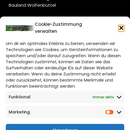
Bauland Wolfenbüttel
CITYLIFE!
Cookie-Zustimmung
verwalten
salzgitter@citylifemedien.de
Um dir ein optimales Erlebnis zu bieten, verwenden wir
Bruchtorwall 12
Technologien wie Cookies, um Geräteinformationen zu
38100 Braunschweig
speichern und/oder darauf zuzugreifen. Wenn du diesen
Technologien zustimmst, können wir Daten wie das
Telefon: 0531 387220 – 65
Surfverhalten oder eindeutige IDs auf dieser Website
verarbeiten. Wenn du deine Zustimmung nicht erteilst
DAS STADTMAGAZIN FÜR
oder zurückziehst, können bestimmte Merkmale und
SALZGITTER
Funktionen beeinträchtigt werden.
Funktional
Immer aktiv
Impressum
Datenschutzerklärung
Marketing
Cookie Richtlinie
Market
CITYLIFE! BEI FACEBOOK