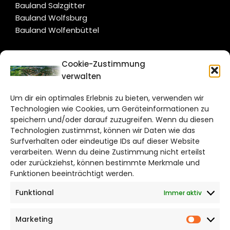
Bauland Salzgitter
Bauland Wolfsburg
Bauland Wolfenbüttel
CITYLIFE!
Cookie-Zustimmung
verwalten
salzgitter@citylifemedien.de
Um dir ein optimales Erlebnis zu bieten, verwenden wir
Bruchtorwall 12
Technologien wie Cookies, um Geräteinformationen zu
38100 Braunschweig
speichern und/oder darauf zuzugreifen. Wenn du diesen
Technologien zustimmst, können wir Daten wie das
Telefon: 0531 387220 – 65
Surfverhalten oder eindeutige IDs auf dieser Website
verarbeiten. Wenn du deine Zustimmung nicht erteilst
DAS STADTMAGAZIN FÜR
oder zurückziehst, können bestimmte Merkmale und
SALZGITTER
Funktionen beeinträchtigt werden.
Funktional
Immer aktiv
Impressum
Datenschutzerklärung
Marketing
Cookie Richtlinie
Market