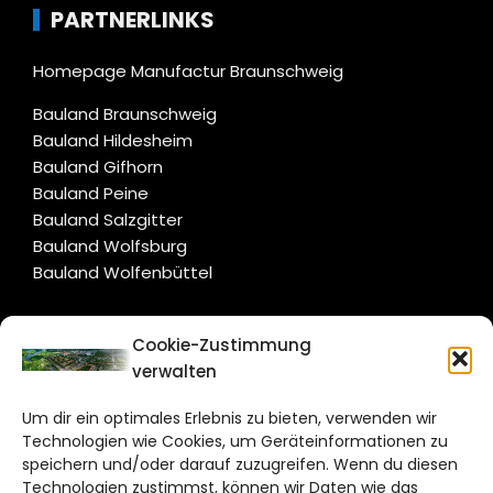
PARTNERLINKS
Homepage Manufactur Braunschweig
Bauland Braunschweig
Bauland Hildesheim
Bauland Gifhorn
Bauland Peine
Bauland Salzgitter
Bauland Wolfsburg
Bauland Wolfenbüttel
CITYLIFE!
Cookie-Zustimmung
verwalten
salzgitter@citylifemedien.de
Um dir ein optimales Erlebnis zu bieten, verwenden wir
Bruchtorwall 12
Technologien wie Cookies, um Geräteinformationen zu
38100 Braunschweig
speichern und/oder darauf zuzugreifen. Wenn du diesen
Technologien zustimmst, können wir Daten wie das
Telefon: 0531 387220 – 65