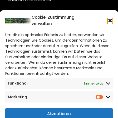
CITYLIFE!
Cookie-Zustimmung
verwalten
salzgitter@citylifemedien.de
Um dir ein optimales Erlebnis zu bieten, verwenden wir
Bruchtorwall 12
Technologien wie Cookies, um Geräteinformationen zu
38100 Braunschweig
speichern und/oder darauf zuzugreifen. Wenn du diesen
Telefon: 0531 387220 – 65
Technologien zustimmst, können wir Daten wie das
Surfverhalten oder eindeutige IDs auf dieser Website
verarbeiten. Wenn du deine Zustimmung nicht erteilst
DAS STADTMAGAZIN FÜR
oder zurückziehst, können bestimmte Merkmale und
SALZGITTER
Funktionen beeinträchtigt werden.
Funktional
Immer aktiv
Impressum
Datenschutzerklärung
Marketing
Cookie Richtlinie
Market
CITYLIFE! BEI FACEBOOK
Akzeptieren