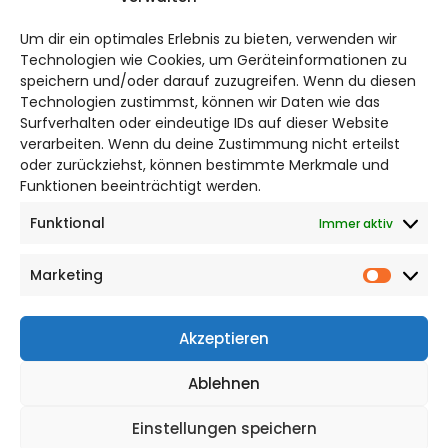
salzgitter@citylifemedien.de
Um dir ein optimales Erlebnis zu bieten, verwenden wir
Bruchtorwall 12
Technologien wie Cookies, um Geräteinformationen zu
38100 Braunschweig
speichern und/oder darauf zuzugreifen. Wenn du diesen
Telefon: 0531 387220 – 65
Technologien zustimmst, können wir Daten wie das
Surfverhalten oder eindeutige IDs auf dieser Website
verarbeiten. Wenn du deine Zustimmung nicht erteilst
DAS STADTMAGAZIN FÜR
oder zurückziehst, können bestimmte Merkmale und
SALZGITTER
Funktionen beeinträchtigt werden.
Funktional
Immer aktiv
Impressum
Datenschutzerklärung
Marketing
Cookie Richtlinie
Market
CITYLIFE! BEI FACEBOOK
Akzeptieren
Ablehnen
Einstellungen speichern