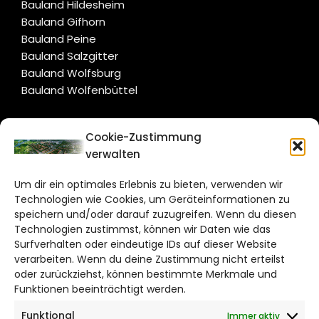
Bauland Hildesheim
Bauland Gifhorn
Bauland Peine
Bauland Salzgitter
Bauland Wolfsburg
Bauland Wolfenbüttel
CITYLIFE!
Cookie-Zustimmung
verwalten
salzgitter@citylifemedien.de
Um dir ein optimales Erlebnis zu bieten, verwenden wir
Bruchtorwall 12
Technologien wie Cookies, um Geräteinformationen zu
38100 Braunschweig
speichern und/oder darauf zuzugreifen. Wenn du diesen
Telefon: 0531 387220 – 65
Technologien zustimmst, können wir Daten wie das
Surfverhalten oder eindeutige IDs auf dieser Website
verarbeiten. Wenn du deine Zustimmung nicht erteilst
DAS STADTMAGAZIN FÜR
oder zurückziehst, können bestimmte Merkmale und
SALZGITTER
Funktionen beeinträchtigt werden.
Funktional
Immer aktiv