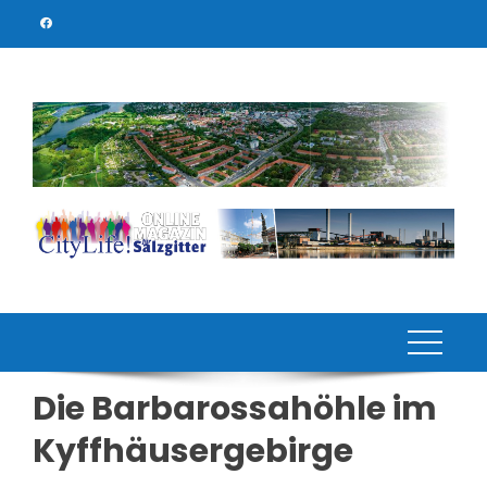
Skip
to
content
Die Barbarossahöhle im
Kyffhäusergebirge