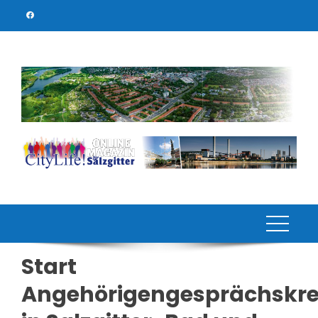
Skip
to
content
Start
Angehörigengesprächskre