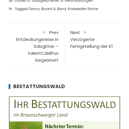
Posted in
Stadtgeschehen & Veranstaltungen
Tagged
Danny Bryant & Band
,
Kniestedter Kirche
Prev
Next
Entdeckungsreise in
Verzögerte
Salzgitter –
Fertigstellung der K1
talentCAMPus
begeistert
BESTATTUNGSWALD