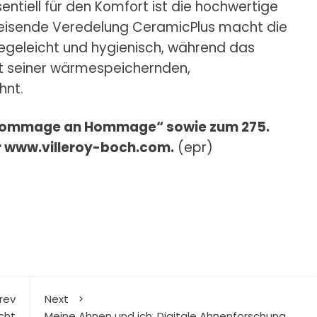
sentiell für den Komfort ist die hochwertige
eisende Veredelung CeramicPlus macht die
egeleicht und hygienisch, während das
t seiner wärmespeichernden,
hnt.
 „Hommage an Hommage“ sowie zum 275.
r www.villeroy-boch.com.
(epr)
rev
Next
cht
Meine Ahnen und ich. Digitale Ahnenforschung