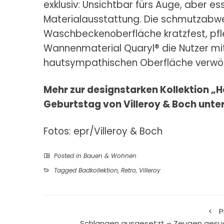
exklusiv: Unsichtbar fürs Auge, aber es
Materialausstattung. Die schmutzabw
Waschbeckenoberfläche kratzfest, pfl
Wannenmaterial Quaryl® die Nutzer mi
hautsympathischen Oberfläche verwö
Mehr zur designstarken Kollektion
Geburtstag von Villeroy & Boch unte
Fotos: epr/Villeroy & Boch
Posted in
Bauen & Wohnen
Tagged
Badkollektion
,
Retro
,
Villeroy
P
Schlangen ausgesetzt – Zeugen gesu