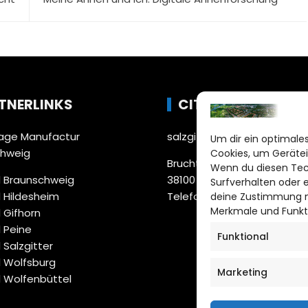
TNERLINKS
CITYLIFE!
ge Manufactur
salzgitter@citylifemedien.
Um dir ein optimales
chweig
Cookies, um Gerätei
Bruchtorwall 12
Wenn du diesen Tec
 Braunschweig
38100 Braunschweig
Surfverhalten oder 
 Hildesheim
Telefon: 0531 387220 – 65
deine Zustimmung ni
Merkmale und Funkt
 Gifhorn
 Peine
Funktional
 Salzgitter
 Wolfsburg
Marketing
 Wolfenbüttel