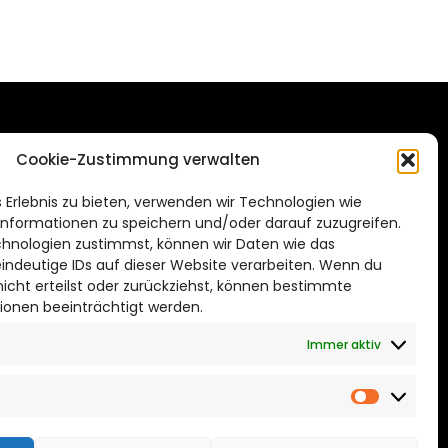
DAS STADTMAGAZIN
Cookie-Zustimmung verwalten
FÜR SALZGITTER
de
 Erlebnis zu bieten, verwenden wir Technologien wie
Impressum
nformationen zu speichern und/oder darauf zuzugreifen.
Datenschutzerklärung
hnologien zustimmst, können wir Daten wie das
eindeutige IDs auf dieser Website verarbeiten. Wenn du
Cookie Richtlinie
cht erteilst oder zurückziehst, können bestimmte
ionen beeinträchtigt werden.
CITYLIFE! BEI FACEBOOK
Immer aktiv
Marketin