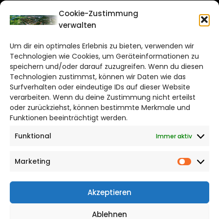
CITYLIFE!
Cookie-Zustimmung
verwalten
salzgitter@citylifemedien.de
Um dir ein optimales Erlebnis zu bieten, verwenden wir
Bruchtorwall 12
Technologien wie Cookies, um Geräteinformationen zu
38100 Braunschweig
speichern und/oder darauf zuzugreifen. Wenn du diesen
Technologien zustimmst, können wir Daten wie das
Telefon: 0531 387220 – 65
Surfverhalten oder eindeutige IDs auf dieser Website
verarbeiten. Wenn du deine Zustimmung nicht erteilst
DAS STADTMAGAZIN FÜR
oder zurückziehst, können bestimmte Merkmale und
SALZGITTER
Funktionen beeinträchtigt werden.
Funktional
Immer aktiv
Impressum
Datenschutzerklärung
Marketing
Cookie Richtlinie
Market
CITYLIFE! BEI FACEBOOK
Akzeptieren
Ablehnen