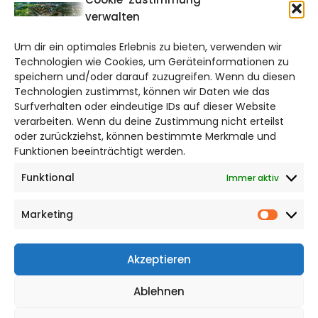
verwalten
salzgitter@citylifemedien.de
Um dir ein optimales Erlebnis zu bieten, verwenden wir
Bruchtorwall 12
Technologien wie Cookies, um Geräteinformationen zu
38100 Braunschweig
speichern und/oder darauf zuzugreifen. Wenn du diesen
Telefon: 0531 387220 – 65
Technologien zustimmst, können wir Daten wie das
Surfverhalten oder eindeutige IDs auf dieser Website
verarbeiten. Wenn du deine Zustimmung nicht erteilst
DAS STADTMAGAZIN FÜR
oder zurückziehst, können bestimmte Merkmale und
SALZGITTER
Funktionen beeinträchtigt werden.
Funktional
Immer aktiv
Impressum
Datenschutzerklärung
Marketing
Cookie Richtlinie
Market
CITYLIFE! BEI FACEBOOK
Akzeptieren
Ablehnen