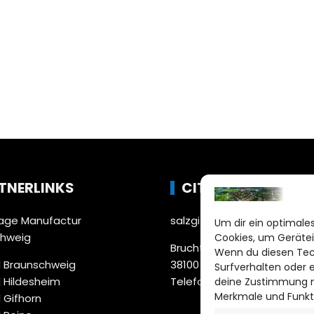
TNERLINKS
CITYLIFE!
ge Manufactur
salzgitter@citylifemedien.
Um dir ein optimales
chweig
Cookies, um Gerätei
Bruchtorwall 12
Wenn du diesen Tec
 Braunschweig
38100 Braunschweig
Surfverhalten oder 
 Hildesheim
Telefon: 0531 387220 – 65
deine Zustimmung ni
Merkmale und Funkt
 Gifhorn