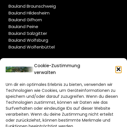
Bauland Braunschweig
Bauland Hildesheim
Bauland Gifhorn
Bauland Peine
Bauland Salzgitter
Bauland Wolfsburg
Bauland Wolfenbüttel
CITYLIFE!
Cookie-Zustimmung
verwalten
salzgitter@citylifemedien.de
Um dir ein optimales Erlebnis zu bieten, verwenden wir
Bruchtorwall 12
Technologien wie Cookies, um Geräteinformationen zu
38100 Braunschweig
speichern und/oder darauf zuzugreifen. Wenn du diesen
Telefon: 0531 387220 – 65
Technologien zustimmst, können wir Daten wie das
Surfverhalten oder eindeutige IDs auf dieser Website
verarbeiten. Wenn du deine Zustimmung nicht erteilst
DAS STADTMAGAZIN FÜR
oder zurückziehst, können bestimmte Merkmale und
SALZGITTER
Funktionen beeinträchtigt werden.