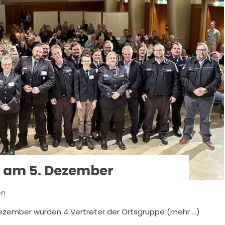
 am 5. Dezember
en
zember wurden 4 Vertreter der Ortsgruppe (mehr …)