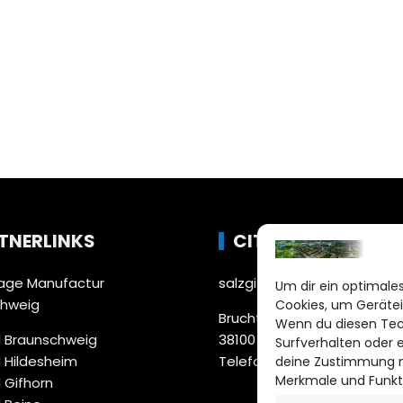
TNERLINKS
CITYLIFE!
ge Manufactur
salzgitter@citylifemedien.
Um dir ein optimales
chweig
Cookies, um Gerätei
Bruchtorwall 12
Wenn du diesen Tec
 Braunschweig
38100 Braunschweig
Surfverhalten oder 
 Hildesheim
Telefon: 0531 387220 – 65
deine Zustimmung ni
Merkmale und Funkt
 Gifhorn