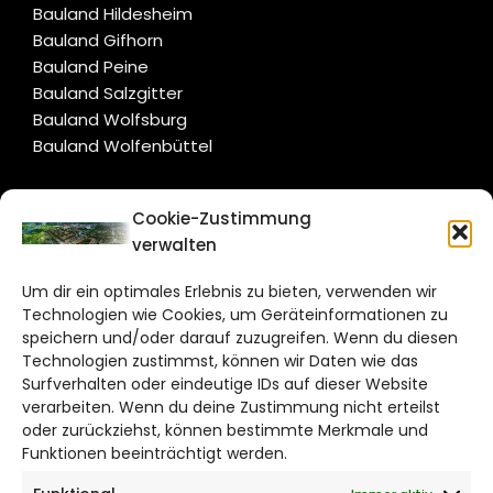
Bauland Hildesheim
Bauland Gifhorn
Bauland Peine
Bauland Salzgitter
Bauland Wolfsburg
Bauland Wolfenbüttel
CITYLIFE!
Cookie-Zustimmung
verwalten
salzgitter@citylifemedien.de
Um dir ein optimales Erlebnis zu bieten, verwenden wir
Bruchtorwall 12
Technologien wie Cookies, um Geräteinformationen zu
38100 Braunschweig
speichern und/oder darauf zuzugreifen. Wenn du diesen
Telefon: 0531 387220 – 65
Technologien zustimmst, können wir Daten wie das
Surfverhalten oder eindeutige IDs auf dieser Website
verarbeiten. Wenn du deine Zustimmung nicht erteilst
DAS STADTMAGAZIN FÜR
oder zurückziehst, können bestimmte Merkmale und
SALZGITTER
Funktionen beeinträchtigt werden.