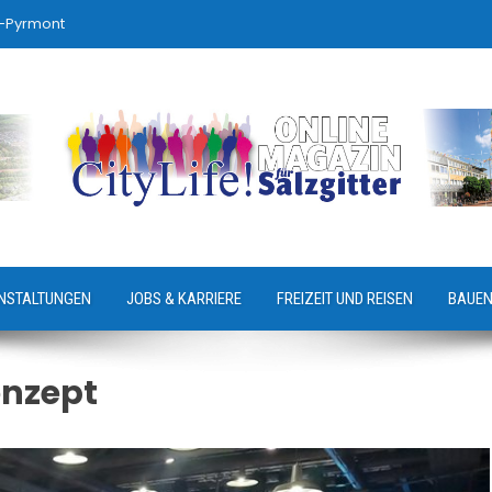
-Pyrmont
NSTALTUNGEN
JOBS & KARRIERE
FREIZEIT UND REISEN
BAUEN
onzept