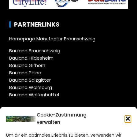
PARTNERLINKS
Homepage Manufactur Braunschweig
Bauland Braunschweig
Bauland Hildesheim
Bauland Gifhorn
Bauland Peine
Bauland Salzgitter
Bauland Wolfsburg
Bauland Wolfenbüttel
CITYLIFE!
Cookie-Zustimmung
verwalten
salzgitter@citylifemedien.de
Um dir ein optimales Erlebnis zu bieten, verwenden wir