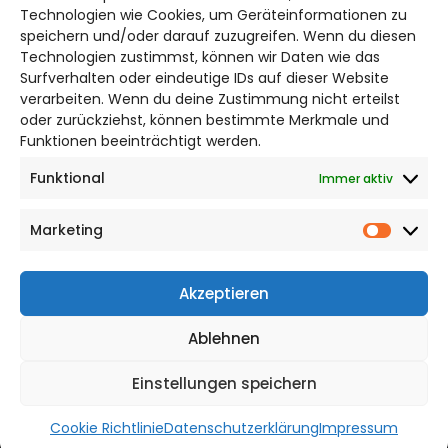
Bruchtorwall 12
Technologien wie Cookies, um Geräteinformationen zu
38100 Braunschweig
speichern und/oder darauf zuzugreifen. Wenn du diesen
Telefon: 0531 387220 – 65
Technologien zustimmst, können wir Daten wie das
Surfverhalten oder eindeutige IDs auf dieser Website
verarbeiten. Wenn du deine Zustimmung nicht erteilst
DAS STADTMAGAZIN FÜR
oder zurückziehst, können bestimmte Merkmale und
SALZGITTER
Funktionen beeinträchtigt werden.
Funktional
Immer aktiv
Impressum
Datenschutzerklärung
Marketing
Cookie Richtlinie
Market
CITYLIFE! BEI FACEBOOK
Akzeptieren
Ablehnen
Einstellungen speichern
WordPress Theme |
Viral
by HashThemes
Cookie Richtlinie
Datenschutzerklärung
Impressum