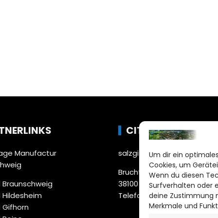
TNERLINKS
CITYLIFE!
ge Manufactur
salzgitter@citylifemedien.
Um dir ein optimales
chweig
Cookies, um Gerätei
Bruchtorwall 12
Wenn du diesen Tec
 Braunschweig
38100 Braunschweig
Surfverhalten oder 
 Hildesheim
Telefon: 0531 387220 – 65
deine Zustimmung ni
Merkmale und Funkt
 Gifhorn