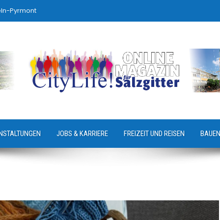
eln-Pyrmont
NSTALTUNGEN
JOBS & KARRIERE
FREIZEIT UND REISEN
BAUEN