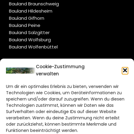
Bauland Braunschweig
Bauland Hildesheim
Bauland Gifhorn
Bauland Peine
Bauland Salzgitter
Bauland Wolfsburg
Bauland Wolfenbüttel
CITYLIFE!
Cookie-Zustimmung
verwalten
salzgitter@citylifemedien.de
Um dir ein optimales Erlebnis zu bieten, verwenden wir
Bruchtorwall 12
Technologien wie Cookies, um Geräteinformationen zu
38100 Braunschweig
speichern und/oder darauf zuzugreifen. Wenn du diesen
Telefon: 0531 387220 – 65
Technologien zustimmst, können wir Daten wie das
Surfverhalten oder eindeutige IDs auf dieser Website
verarbeiten. Wenn du deine Zustimmung nicht erteilst
DAS STADTMAGAZIN FÜR
oder zurückziehst, können bestimmte Merkmale und
SALZGITTER
Funktionen beeinträchtigt werden.