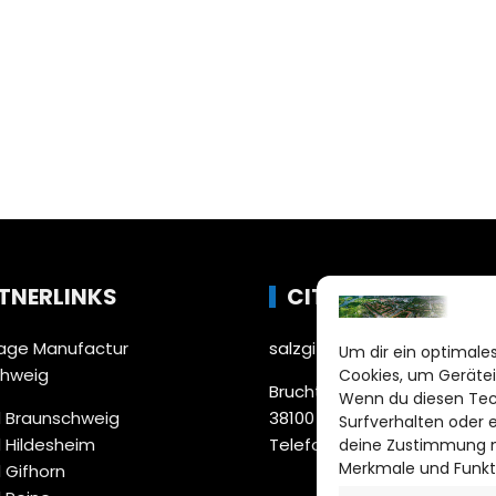
TNERLINKS
CITYLIFE!
ge Manufactur
salzgitter@citylifemedien.
Um dir ein optimales
chweig
Cookies, um Gerätei
Bruchtorwall 12
Wenn du diesen Tec
 Braunschweig
38100 Braunschweig
Surfverhalten oder 
 Hildesheim
Telefon: 0531 387220 – 65
deine Zustimmung ni
Merkmale und Funkt
 Gifhorn