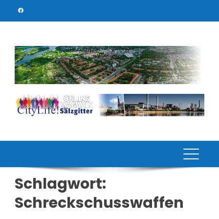
Skip
to
content
Schlagwort:
Schreckschusswaffen