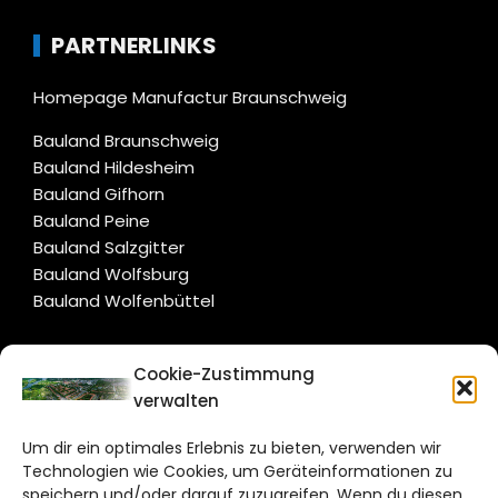
PARTNERLINKS
Homepage Manufactur Braunschweig
Bauland Braunschweig
Bauland Hildesheim
Bauland Gifhorn
Bauland Peine
Bauland Salzgitter
Bauland Wolfsburg
Bauland Wolfenbüttel
CITYLIFE!
Cookie-Zustimmung
verwalten
salzgitter@citylifemedien.de
Um dir ein optimales Erlebnis zu bieten, verwenden wir
Bruchtorwall 12
Technologien wie Cookies, um Geräteinformationen zu
38100 Braunschweig
speichern und/oder darauf zuzugreifen. Wenn du diesen