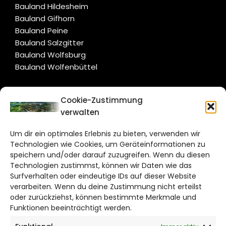
Bauland Hildesheim
Bauland Gifhorn
Bauland Peine
Bauland Salzgitter
Bauland Wolfsburg
Bauland Wolfenbüttel
CITYLIFE!
Cookie-Zustimmung
verwalten
salzgitter@citylifemedien.de
Um dir ein optimales Erlebnis zu bieten, verwenden wir
Bruchtorwall 12
Technologien wie Cookies, um Geräteinformationen zu
38100 Braunschweig
speichern und/oder darauf zuzugreifen. Wenn du diesen
Telefon: 0531 387220 – 65
Technologien zustimmst, können wir Daten wie das
Surfverhalten oder eindeutige IDs auf dieser Website
verarbeiten. Wenn du deine Zustimmung nicht erteilst
DAS STADTMAGAZIN FÜR
oder zurückziehst, können bestimmte Merkmale und
SALZGITTER
Funktionen beeinträchtigt werden.