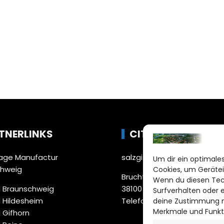
TNERLINKS
CITYLIFE!
ge Manufactur
salzgitter@citylifemedien.
Um dir ein optimales
chweig
Cookies, um Gerätei
Bruchtorwall 12
Wenn du diesen Tec
 Braunschweig
38100 Braunschweig
Surfverhalten oder 
 Hildesheim
Telefon: 0531 387220 – 65
deine Zustimmung ni
Merkmale und Funkt
 Gifhorn