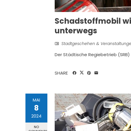
Schadstoffmobil wie
unterwegs
Stadtgeschehen & Veranstaltung
Der Städtische Regiebetrieb (SRB) te
SHARE
MAI
8
2024
NO