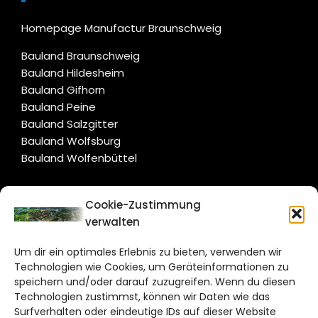
Homepage Manufactur Braunschweig
Bauland Braunschweig
Bauland Hildesheim
Bauland Gifhorn
Bauland Peine
Bauland Salzgitter
Bauland Wolfsburg
Bauland Wolfenbüttel
CITYLIFE!
Cookie-Zustimmung
verwalten
salzgitter@citylifemedien.de
Um dir ein optimales Erlebnis zu bieten, verwenden wir
Bruchtorwall 12
Technologien wie Cookies, um Geräteinformationen zu
38100 Braunschweig
speichern und/oder darauf zuzugreifen. Wenn du diesen
Telefon: 0531 387220 – 65
Technologien zustimmst, können wir Daten wie das
Surfverhalten oder eindeutige IDs auf dieser Website