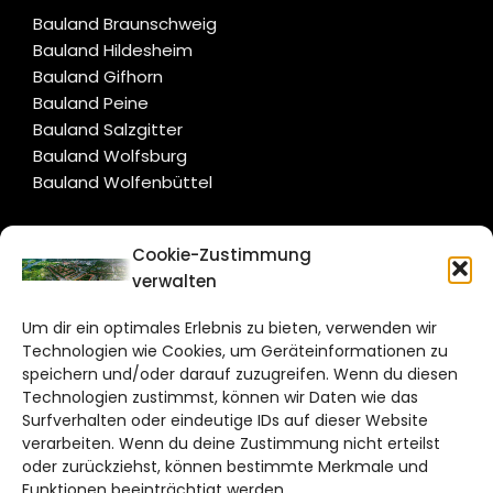
Bauland Braunschweig
Bauland Hildesheim
Bauland Gifhorn
Bauland Peine
Bauland Salzgitter
Bauland Wolfsburg
Bauland Wolfenbüttel
CITYLIFE!
Cookie-Zustimmung
verwalten
salzgitter@citylifemedien.de
Um dir ein optimales Erlebnis zu bieten, verwenden wir
Bruchtorwall 12
Technologien wie Cookies, um Geräteinformationen zu
38100 Braunschweig
speichern und/oder darauf zuzugreifen. Wenn du diesen
Telefon: 0531 387220 – 65
Technologien zustimmst, können wir Daten wie das
Surfverhalten oder eindeutige IDs auf dieser Website
verarbeiten. Wenn du deine Zustimmung nicht erteilst
DAS STADTMAGAZIN FÜR
oder zurückziehst, können bestimmte Merkmale und
SALZGITTER
Funktionen beeinträchtigt werden.