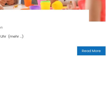
en
 Uhr (mehr …)
Read More