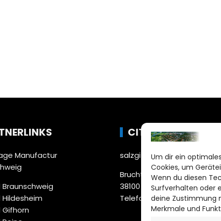
TNERLINKS
CITYLIFE!
ge Manufactur
salzgitter@citylifemedien.
Um dir ein optimales
chweig
Cookies, um Gerätei
Bruchtorwall 12
Wenn du diesen Tec
 Braunschweig
38100 Braunschweig
Surfverhalten oder 
 Hildesheim
Telefon: 0531 387220 – 65
deine Zustimmung ni
Merkmale und Funkt
 Gifhorn