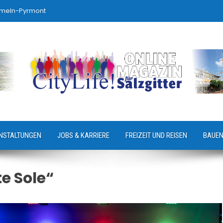
ameln-Pyrmont
NSTALTUNGEN
JOBS & KARRIERE
FREIZEIT UND REISEN
BAUEN
te Sole“