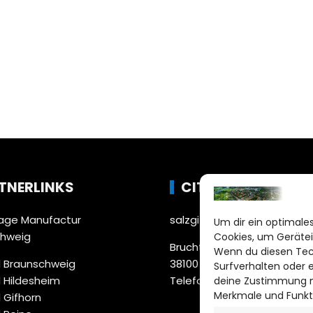
TNERLINKS
CITYLIFE!
ge Manufactur
salzgitter@citylifemedien.
Um dir ein optimales
chweig
Cookies, um Gerätei
Bruchtorwall 12
Wenn du diesen Tec
 Braunschweig
38100 Braunschweig
Surfverhalten oder 
 Hildesheim
Telefon: 0531 387220 – 65
deine Zustimmung ni
Merkmale und Funkt
 Gifhorn